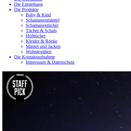
Die Entstehung
Die Produkte
Baby & Kind
Schamanenmäntel
Schamanentücher
Tücher & Schals
Hüfttücher
Kleider & Röcke
Mäntel und Jacken
Wohntextilien
Die Kontaktaufnahme
Impressum & Datenschutz